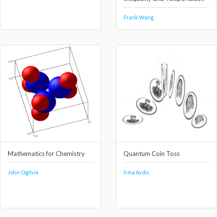
Frank Wang
Mathematics for Chemistry
Quantum Coin Toss
John Ogilvie
Irma Avdic