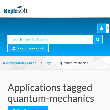
Togg
navi
Submit your work
Application Center
Tags
quantum-mechanics
Applications tagged
quantum-mechanics