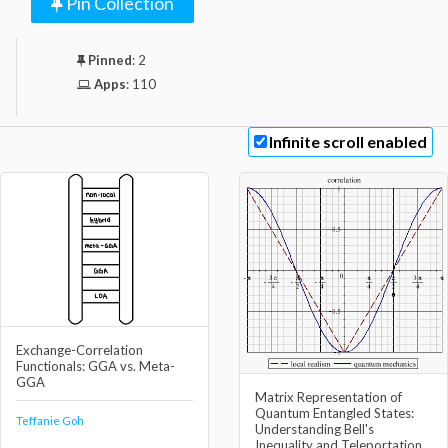
Pin Collection
Pinned
:
2
Apps
:
110
Infinite scroll enabled
Exchange-Correlation
Functionals: GGA vs. Meta-
GGA
Matrix Representation of
Quantum Entangled States:
Teffanie Goh
Understanding Bell's
Inequality and Teleportation