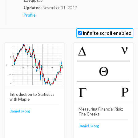
Apps
:
7
Updated
:
November 01, 2017
Profile
Infinite scroll enabled
Introduction to Statistics
with Maple
Measuring Financial Risk:
Daniel Skoog
The Greeks
Daniel Skoog