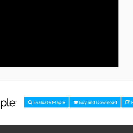
Evaluate Maple
Buy and Download
R