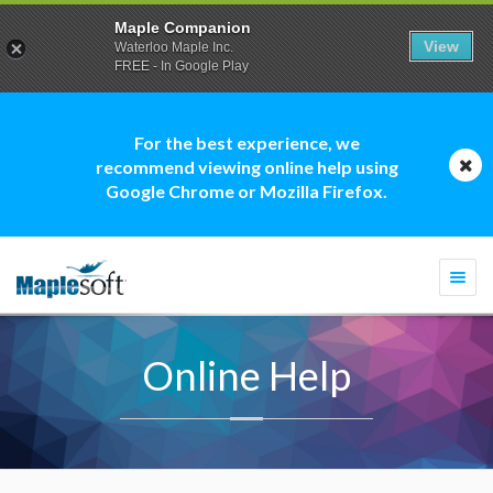
Maple Companion
View
Waterloo Maple Inc.
FREE - In Google Play
For the best experience, we
recommend viewing online help using
Google Chrome or Mozilla Firefox.
Togg
navi
Online Help